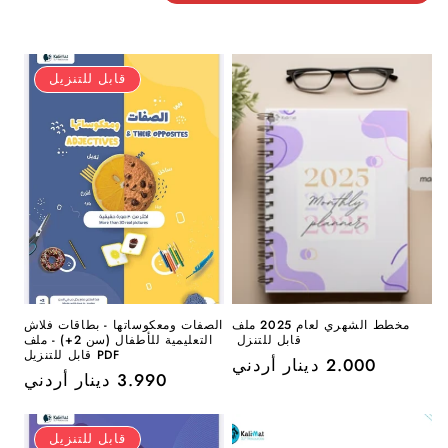
قابل للتنزيل
مخطط الشهري لعام 2025 ملف
الصفات ومعكوساتها - بطاقات فلاش
قابل للتنزل
التعليمية للأطفال (سن 2+) - ملف
PDF قابل للتنزيل
السعر
2.000 دينار أردني
السعر
3.990 دينار أردني
العادي
العادي
قابل للتنزيل