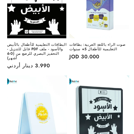
صوت الراء باللغة العربية: بطاقات
البطاقات التعليمية للأطفال بالأبيض
التعليمية للأطفال 5+ سنوات
والأسود - ملف PDF قابل للتنزيل -
التحفيز البصري للرضع من (0-6
سعر
30.000 JOD
أشهر)
عادي
السعر
3.990 دينار أردني
العادي