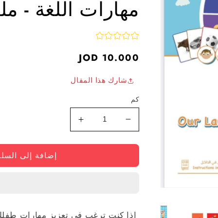
مهارات اللغة - ملف PDF قابل لل
سعر
10.000 JOD
عادي
شارك هذا المقال
كم
تقليل
زيادة
الكمية
الكمية
للعبة
للعبة
إضافة إلى السلة
البطاقات
البطاقات
التعليمية
التعليمية
التعليمية
التعليمية
للغتنا
لغتنا
الوسائط
المفتوحة
للأطفال
للأطفال
1
3+
3+
إذا كنت ترغب في تعزيز مهارات طفلك ا
بصيغة