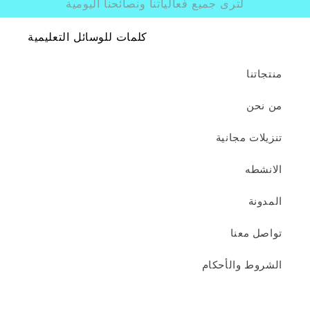
جميع فعالياتنا ونصائحنا اليومية
كلمات للوسائل التعليمية
ة
كام