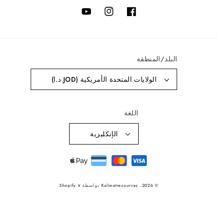
فيس
انستغرام
يوتيوب
بوك
لمنطقة
لولايات المتحدة الأمريكية (JOD د.ا)
اللغة
الإنكليزية
طرق
الدفع
x
© 2
Kalimatresources
بواسطة Shopify