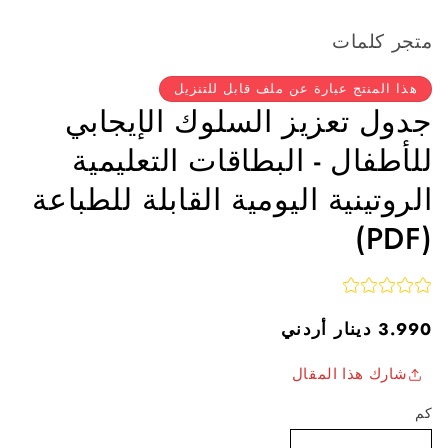
متجر كلمات
هذا المنتج عبارة عن ملف قابل للتنزيل
جدول تعزيز السلوك الإيجابي
للأطفال - البطاقات التعليمية
الروتينية اليومية القابلة للطباعة
(PDF)
السعر
3.990 دينار أردني
العادي
شارك هذا المقال
كم