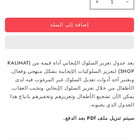
تقليل
زيادة
الكمية
الكمية
لجدول
لجدول
إضافة إلى السلة
تعزيز
تعزيز
السلوك
السلوك
الإيجابي
الإيجابي
للأطفال
للأطفال
-
-
البطاقات
البطاقات
يعد جدول تعزيز السلوك الإيجابي أداة قيمة من (KALIMAT
التعليمية
التعليمية
SHOP) لتعزيز السلوكيات الإيجابية بشكل منهجي وفعال،
الروتينية
الروتينية
ويعتبر أحد أدوات تعديل السلوك غير المرغوب فيه لدى
اليومية
اليومية
الأطفال من خلال تعزيز السلوك الإيجابي وتجنب العقاب.
القابلة
القابلة
يمكن الآن تشجيع الأطفال وتعزيزهم وتحفيزهم باتباع هذا
للطباعة
للطباعة
(PDF)
(PDF)
الجدول الذي يحبونه.
سيتم تنزيل ملف PDf بعد الدفع.